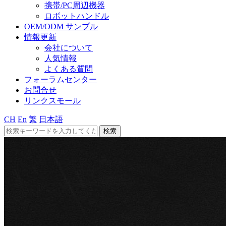
携帯/PC周辺機器
ロボットハンドル
OEM/ODM サンプル
情報更新
会社について
人気情報
よくある質問
フォーラムセンター
お問合せ
リンクスモール
CH
En
繁
日本語