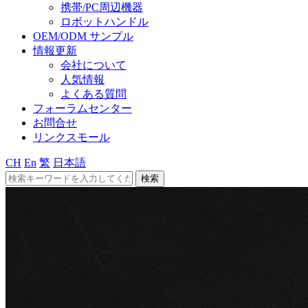
携帯/PC周辺機器
ロボットハンドル
OEM/ODM サンプル
情報更新
会社について
人気情報
よくある質問
フォーラムセンター
お問合せ
リンクスモール
CH
En
繁
日本語