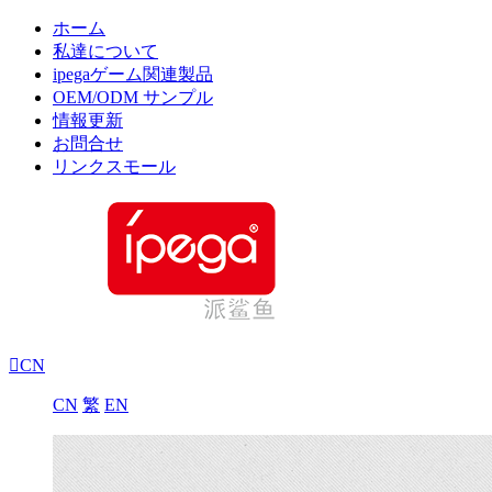
ホーム
私達について
ipegaゲーム関連製品
OEM/ODM サンプル
情報更新
お問合せ
リンクスモール

CN
CN
繁
EN