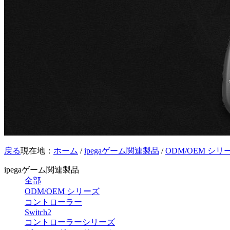
戻る
現在地：
ホーム
/
ipegaゲーム関連製品
/
ODM/OEM シリ
ipegaゲーム関連製品
全部
ODM/OEM シリーズ
コントローラー
Switch2
コントローラーシリーズ