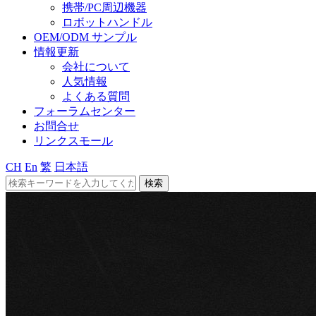
携帯/PC周辺機器
ロボットハンドル
OEM/ODM サンプル
情報更新
会社について
人気情報
よくある質問
フォーラムセンター
お問合せ
リンクスモール
CH
En
繁
日本語