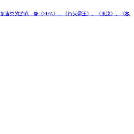
速类的游戏，像《FIFA》、《街头霸王》、《鬼泣》、《极