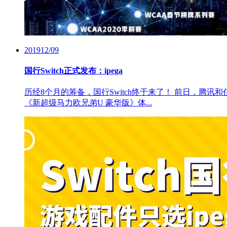
2019
12/09
国行Switch正式发布：ipega
历经8个月的筹备，国行Switch终于来了！ 前日，腾讯和任
《新超级马力欧兄弟U 豪华版》体...