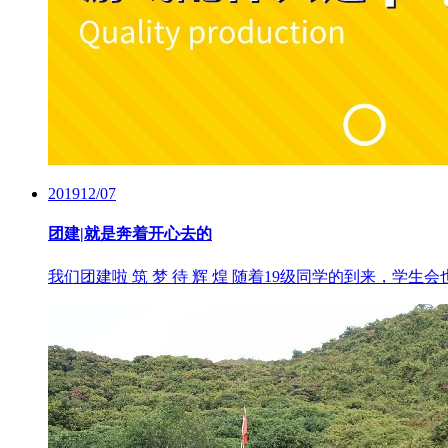
2019
12/07
团建|就是奔着开心去的
我们团建啦 筑 梦 待 辉 煌 随着19级同学的到来，